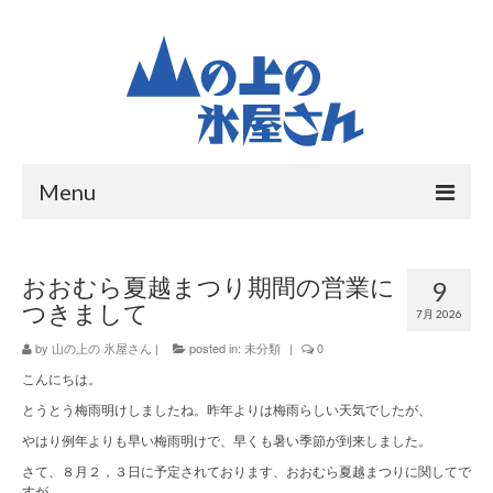
Menu
ホーム
おおむら夏越まつり期間の営業に
9
ギャラリー
つきまして
7月 2026
お問いあわせ
by
山の上の 氷屋さん
|
posted in:
未分類
|
0
こんにちは。
氷の話
とうとう梅雨明けしましたね。昨年よりは梅雨らしい天気でしたが、
花氷
やはり例年よりも早い梅雨明けで、早くも暑い季節が到来しました。
さて、８月２，３日に予定されております、おおむら夏越まつりに関してで
純氷
すが、