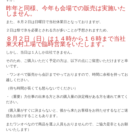
昨年と同様、今年も会場での販売は実施いた
金箔入り純氷 ジパング
しません。
かき氷屋さん
また、８月２日は日曜日で当社休業日となっておりますが、
２日は祭で氷を必要とされる方が多いことが予想されますため、
会社概要
８月２日（日）は１４時から１６時まで当社
東大村工場で臨時営業をいたします。
しかし、当日は１人しか出社できません。
そのため、ご購入いただく予定の方は、以下の点にご留意いただけますと幸
いです。
・ワンオペで販売から会計までやっておりますので、時間に余裕を持ってお
越しください。
（待ち時間が長くても怒らないでください）
・（重要）力仕事の出来る方と氷の購入量の決定権がある方を連れて来てく
ださい。
（購入量がすぐに決まらないと、後から来たお客様をお待たせするなどご迷
惑をお掛けすることもあります。
またワンオペなので商品を運ぶ人員もおりませんので、ご協力是非ともお願
いいたします）